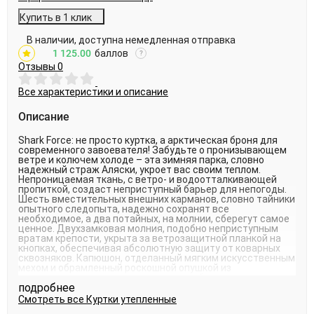
Купить в 1 клик
В наличии, доступна немедленная отправка
1 125.00
баллов
?
Отзывы
0
Все характеристики и описание
Описание
Shark Force: не просто куртка, а арктическая броня для
современного завоевателя! Забудьте о пронизывающем
ветре и колючем холоде – эта зимняя парка, словно
надежный страж Аляски, укроет вас своим теплом.
Непроницаемая ткань, с ветро- и водоотталкивающей
пропиткой, создаст неприступный барьер для непогоды.
Шесть вместительных внешних карманов, словно тайники
опытного следопыта, надежно сохранят все
необходимое, а два потайных, на молнии, сберегут самое
ценное. Двухзамковая молния, подобно неприступным
вратам крепости, укрыта за ветрозащитной планкой на
кнопках, обеспечивая абсолютную защиту от коварных
сквозняков. Капюшон, отделанный мягким искусственным
мехом и обрамленный роскошной опушкой из
натурального енота, станет уютным убежищем от
подробнее
снежной бури. Эта элегантная зимняя куртка – не просто
одежда, а воплощение комфорта и функциональности,
Смотреть все
Куртки утепленные
идеально подходящее для городских улиц и диких