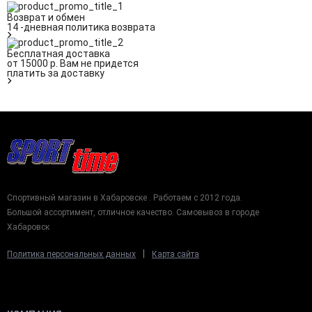
Возврат и обмен
14 -дневная политика возврата
Бесплатная доставка
от 15000 р. Вам не придется
платить за доставку
Спортивный магазин в Хабаровске . Работаем с 2012 года.
Большой ассортимент, отличное качество. Самовывоз в городе
Хабаровск
|
Политика персональных данных
Карта сайта