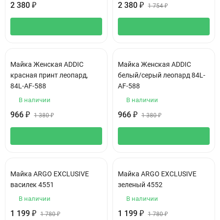
2 380
2 380
₽
₽
1 754
₽
Mайка Женская ADDIC
Mайка Женская ADDIC
красная принт леопард,
белый/серый леопард 84L-
84L-AF-588
AF-588
В наличии
В наличии
966
966
₽
₽
1 380
₽
1 380
₽
Майка ARGO EXCLUSIVE
Майка ARGO EXCLUSIVE
василек 4551
зеленый 4552
В наличии
В наличии
1 199
1 199
₽
₽
1 780
₽
1 780
₽