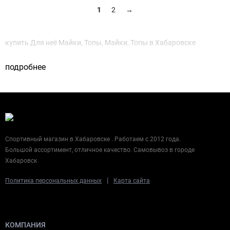
1
2
→
купить Для неё Майки, Топы, Майки, Топы в Хабаровске
подробнее
Спортивный магазин в Хабаровске . Работаем с 2012 года.
Большой ассортимент, отличное качество. Самовывоз в городе
Хабаровск
|
Политика персональных данных
Карта сайта
КОМПАНИЯ