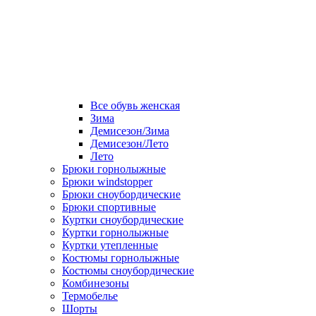
Все обувь женская
Зима
Демисезон/Зима
Демисезон/Лето
Лето
Брюки горнолыжные
Брюки windstopper
Брюки сноубордические
Брюки спортивные
Куртки сноубордические
Куртки горнолыжные
Куртки утепленные
Костюмы горнолыжные
Костюмы сноубордические
Комбинезоны
Термобелье
Шорты