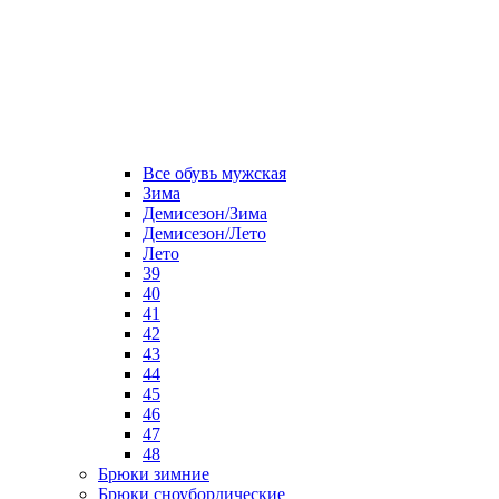
Все обувь мужская
Зима
Демисезон/Зима
Демисезон/Лето
Лето
39
40
41
42
43
44
45
46
47
48
Брюки зимние
Брюки сноубордические