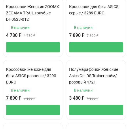
Кроссовки Женские ZOOMX
Кроссовки для бега АSIСS
ZEGAMA TRAIL голубые
серые / 3289 EURO
DH0623-012
В наличии
В наличии
4 780
₽
7 890
₽
4 780
₽
7 890
₽
Кроссовки женские для
Полумарафонки Женские
бега АSIСS розовые / 3290
Asics Gel-DS Trainer лайм/
EURO
розовый 4721
В наличии
В наличии
7 890
₽
3 480
₽
7 890
₽
4 390
₽