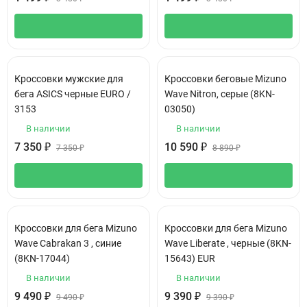
Кроссовки мужские для
Кроссовки беговые Mizuno
бега ASICS черные EURO /
Wave Nitron, серые (8KN-
3153
03050)
В наличии
В наличии
7 350
₽
10 590
₽
7 350
₽
8 890
₽
Кроссовки для бега Mizuno
Кроссовки для бега Mizuno
Wave Cabrakan 3 , синие
Wave Liberate , черные (8KN-
(8KN-17044)
15643) EUR
В наличии
В наличии
9 490
₽
9 390
₽
9 490
₽
9 390
₽