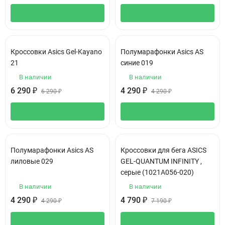
Кроссовки Asics Gel-Kayano
Полумарафонки Asics АS
21
синие 019
В наличии
В наличии
6 290
₽
4 290
₽
6 290
₽
4 290
₽
Полумарафонки Asics АS
Кроссовки для бега АSIСS
лиловые 029
GEL-QUANTUM INFINITY ,
серые (1021A056-020)
В наличии
В наличии
4 290
₽
4 790
₽
4 290
₽
7 190
₽