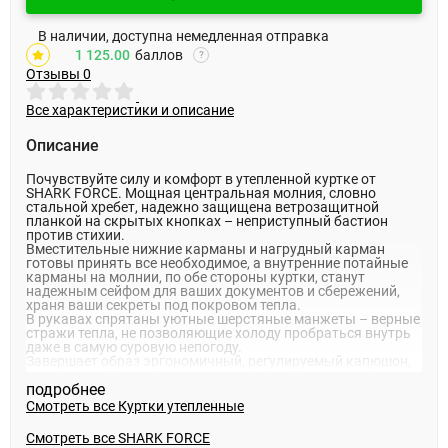
В наличии, доступна немедленная отправка
1 125.00
баллов
?
Отзывы
0
Все характеристики и описание
Описание
Почувствуйте силу и комфорт в утепленной куртке от
SHARK FORCE. Мощная центральная молния, словно
стальной хребет, надежно защищена ветрозащитной
планкой на скрытых кнопках – неприступный бастион
против стихии.
Вместительные нижние карманы и нагрудный карман
готовы принять все необходимое, а внутренние потайные
карманы на молнии, по обе стороны куртки, станут
надежным сейфом для ваших документов и сбережений,
храня ваши секреты под покровом тепла.
В рукавах спрятаны уютные шерстяные манжеты – верные
стражи тепла, не позволяющие холоду пробраться внутрь
даже в самую суровую непогоду.
Завершает образ эргономичный, регулируемый капюшон,
отороченный роскошным мехом енота, словно нимб,
подробнее
оберегающий вас от ветра и снега.
Закажите онлайн – и мы оперативно доставим ее к вашей
Смотреть все
Куртки утепленные
двери! Или приходите в SPORT TIME по адресу ул. Карла
Маркса 96А, чтобы лично ощутить ее превосходство.
Смотреть все SHARK FORCE