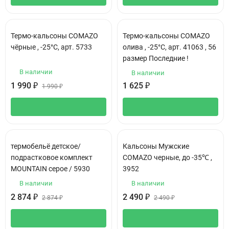
Термо-кальсоны COMAZO
Термо-кальсоны COMAZO
чёрные , -25°C, арт. 5733
олива , -25°C, арт. 41063 , 56
размер Последние !
В наличии
В наличии
1 990
₽
1 625
₽
1 990
₽
термобельё детское/
Кальсоны Мужские
подрастковое комплект
COMAZO черные, до -35℃ ,
MOUNTAIN серое / 5930
3952
В наличии
В наличии
2 874
₽
2 490
₽
2 874
₽
2 490
₽