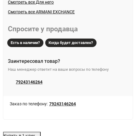
Цвет: темно-синий — классический, универсальный,
Смотреть все
Для него
немаркий.
Смотреть все ARMANI EXCHANCE
Назначение: Занятия спортом и фитнесом. Активный
Спросите у продавца
отдых, прогулки, путешествия. Повседневная носка
Есть в наличии?
Когда будет доставлен?
Идеальный выбор для тех, кто ценит качество, узнаваемый
стиль и удобство каждый день.
Заинтересовал товар?
Наш менеджер ответит на ваши вопросы по телефону
79243146264
Заказ по телефону:
79243146264
Купить в 1 клик