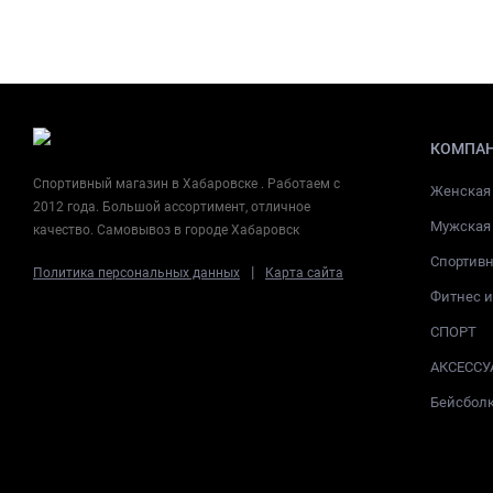
КОМПА
Спортивный магазин в Хабаровске . Работаем с
Женская
2012 года. Большой ассортимент, отличное
Мужская
качество. Самовывоз в городе Хабаровск
Спортив
|
Политика персональных данных
Карта сайта
Фитнес 
СПОРТ
АКСЕССУ
Бейсбол