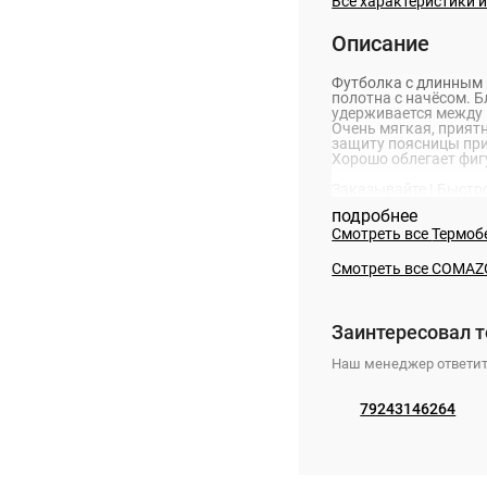
Все характеристики 
Описание
Футболка с длинным 
полотна с начёсом. 
удерживается между 
Очень мягкая, приятн
защиту поясницы при
Хорошо облегает фиг
Заказывайте ! Быстр
подробнее
Смотреть все
Термоб
Смотреть все COMAZ
Заинтересовал т
Наш менеджер ответит
79243146264