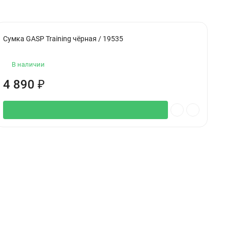
Сумка GASP Training чёрная / 19535
Р
В наличии
4 890
₽
4