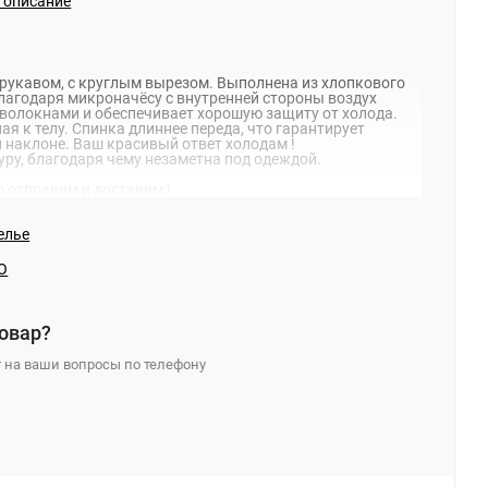
и описание
рукавом, с круглым вырезом. Выполнена из хлопкового
Благодаря микроначёсу с внутренней стороны воздух
волокнами и обеспечивает хорошую защиту от холода.
ая к телу. Спинка длиннее переда, что гарантирует
 наклоне. Ваш красивый ответ холодам !
уру, благодаря чему незаметна под одеждой.
о отправим и доставим !
елье
O
овар?
 на ваши вопросы по телефону