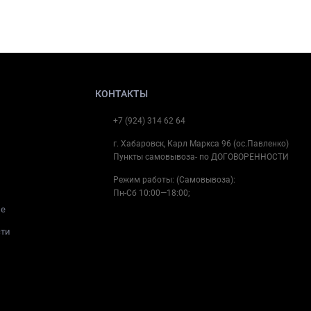
КОНТАКТЫ
+7 (924) 314 62 64
г. Хабаровск, Карл Маркса 96 (ос.Павленко)
Пункты самовывоза- по ДОГОВОРЕННОСТИ
Режим работы: (Самовывоза):
Пн-Cб 10:00—18:00;
ие
сти