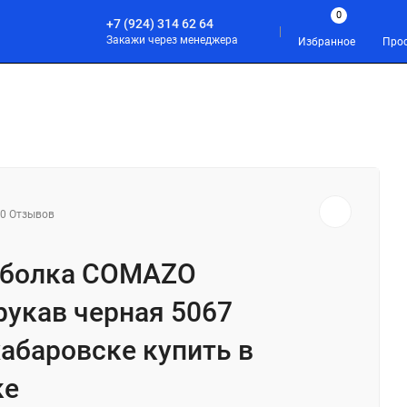
0
+7 (924) 314 62 64
Закажи через менеджера
Избранное
Про
С И БОДИБИЛДИНГ
СПОРТ
АКСЕССУАРЫ
0 Отзывов
тболка COMAZO
рукав черная 5067
хабаровске купить в
ке