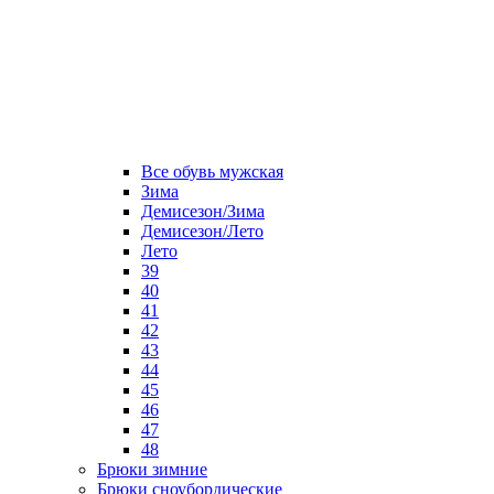
Все обувь мужская
Зима
Демисезон/Зима
Демисезон/Лето
Лето
39
40
41
42
43
44
45
46
47
48
Брюки зимние
Брюки сноубордические