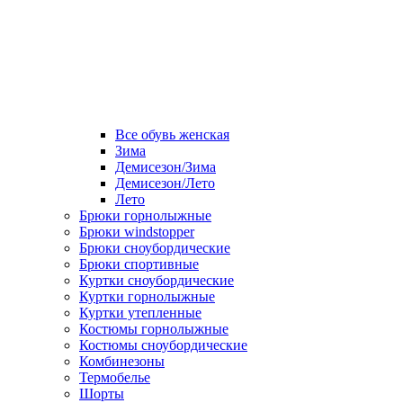
Все обувь женская
Зима
Демисезон/Зима
Демисезон/Лето
Лето
Брюки горнолыжные
Брюки windstopper
Брюки сноубордические
Брюки спортивные
Куртки сноубордические
Куртки горнолыжные
Куртки утепленные
Костюмы горнолыжные
Костюмы сноубордические
Комбинезоны
Термобелье
Шорты