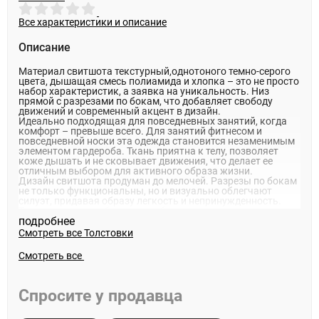
Все характеристики и описание
Описание
Материал свитшота текстурный,однотоного темно-серого
цвета, дышащая смесь полиамида и хлопка – это не просто
набор характеристик, а заявка на уникальность. Низ
прямой с разрезами по бокам, что добавляет свободу
движений и современный акцент в дизайн.
Идеально подходящая для повседневных занятий, когда
комфорт – превыше всего. Для занятий фитнесом и
повседневной носки эта одежда становится незаменимым
элементом гардероба. Ткань приятна к телу, позволяет
коже дышать и не сковывает движения, что делает ее
отличным выбором для активного образа жизни.
Дизайн свитшота продуман до мелочей. Разрезы по бокам
не только функциональны, но и визуально облегчают
силуэт, придавая образу легкость и непринужденность.
Текстура ткани добавляет глубины и интереса, делая эту
подробнее
вещь не просто базовой, а выразительной деталью.Он
станет вашим надежным спутником в любой ситуации,
Смотреть все
Толстовки
будь то тренировка в зале или прогулка по городу.
Качество ЛЮКС ! Быстрая отправка и доставка !
Смотреть все
Заказывайте онлайн !
Спросите у продавца