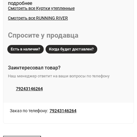
подробнее
Регулируемый капюшон, карманы на молнии.
Отличная модель для повседневной носки и прогулок в
Смотреть все
Куртки утепленные
зимнее время года.
Качество Люкс ! Не траться свое время зря , заказывайте
Смотреть все RUNNING RIVER
онлайн ! Быстро отправим и доставим !
Спросите у продавца
Есть в наличии?
Когда будет доставлен?
Заинтересовал товар?
Наш менеджер ответит на ваши вопросы по телефону
79243146264
Заказ по телефону:
79243146264