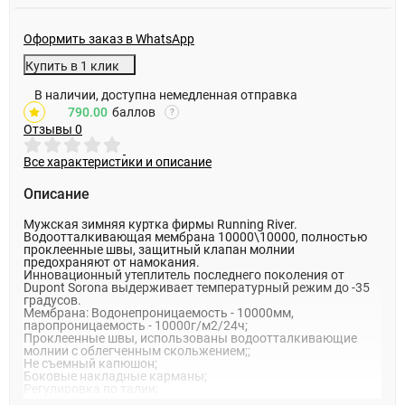
Оформить заказ в WhatsApp
Купить в 1 клик
В наличии, доступна немедленная отправка
790.00
баллов
?
Отзывы
0
Все характеристики и описание
Описание
Мужская зимняя куртка фирмы Running River.
Водоотталкивающая мембрана 10000\10000, полностью
проклеенные швы, защитный клапан молнии
предохраняют от намокания.
Инновационный утеплитель последнего поколения от
Dupont Sorona выдерживает температурный режим до -35
градусов.
Мембрана: Водонепроницаемость - 10000мм,
паропроницаемость - 10000г/м2/24ч;
Проклеенные швы, использованы водоотталкивающие
молнии с облегченным скольжением;;
Не съемный капюшон;
Боковые накладные карманы;
Регулировка по талии;
Нагрудные прорезные карманы на молнии