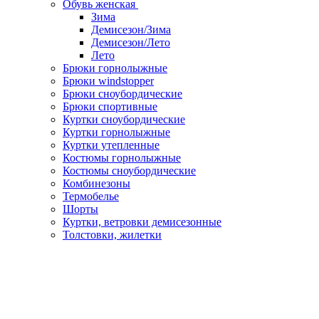
Обувь женская
Зима
Демисезон/Зима
Демисезон/Лето
Лето
Брюки горнолыжные
Брюки windstopper
Брюки сноубордические
Брюки спортивные
Куртки сноубордические
Куртки горнолыжные
Куртки утепленные
Костюмы горнолыжные
Костюмы сноубордические
Комбинезоны
Термобелье
Шорты
Куртки, ветровки демисезонные
Толстовки, жилетки