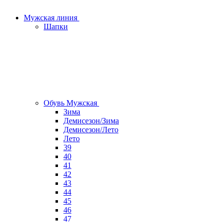
Мужская линия
Шапки
Обувь Мужская
Зима
Демисезон/Зима
Демисезон/Лето
Лето
39
40
41
42
43
44
45
46
47