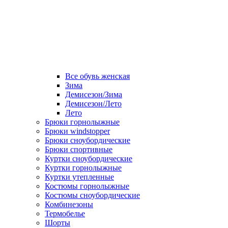
Все обувь женская
Зима
Демисезон/Зима
Демисезон/Лето
Лето
Брюки горнолыжные
Брюки windstopper
Брюки сноубордические
Брюки спортивные
Куртки сноубордические
Куртки горнолыжные
Куртки утепленные
Костюмы горнолыжные
Костюмы сноубордические
Комбинезоны
Термобелье
Шорты