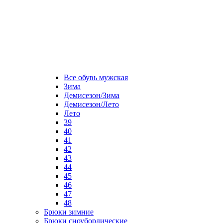
Все обувь мужская
Зима
Демисезон/Зима
Демисезон/Лето
Лето
39
40
41
42
43
44
45
46
47
48
Брюки зимние
Брюки сноубордические