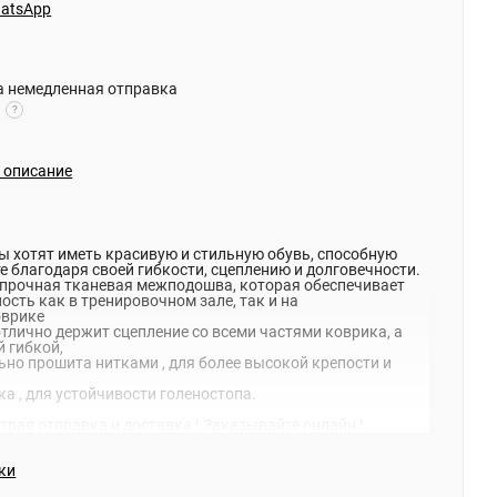
hatsApp
на немедленная отправка
?
и описание
цы хотят иметь красивую и стильную обувь, способную
е благодаря своей гибкости, сцеплению и долговечности.
 прочная тканевая межподошва, которая обеспечивает
сть как в тренировочном зале, так и на
оврике
тлично держит сцепление со всеми частями коврика, а
й гибкой,
но прошита нитками , для более высокой крепости и
а , для устойчивости голеностопа.
рая отправка и доставка ! Заказывайте онлайн !
ки