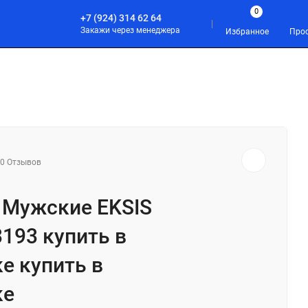
0
+7 (924) 314 62 64
Закажи через менеджера
Избранное
Про
С И БОДИБИЛДИНГ
СПОРТ
АКСЕССУАРЫ
0 Отзывов
 Мужские EKSIS
193 купить в
е купить в
ке