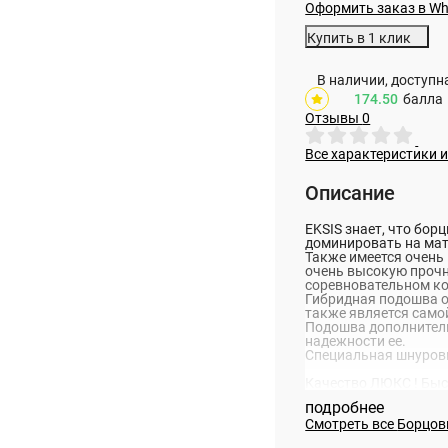
Оформить заказ в W
Купить в 1 клик
В наличии, доступ
174.50
балла
Отзывы
0
Все характеристики 
Описание
EKSIS знает, что бор
доминировать на мат
Также имеется очень
очень высокую прочно
соревновательном к
Гибридная подошва о
также является само
Подошва дополнитель
надежности ее.
Специальная шнуровк
Качество ЛЮКС ! Быст
подробнее
Смотреть все
Борцов