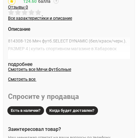
124.60
балла
?
Отзывы
0
Все характеристики и описание
Описание
814308-126 Мяч футб.SELECT DYNAMIC (бел/красн/черн.).
РАЗМЕР 4 | купить спортивном магазине в Хабаровск
подробнее
Смотреть все
Мячи футболные
Смотреть все
Спросите у продавца
Есть в наличии?
Когда будет доставлен?
Заинтересовал товар?
Наш менеджер ответит на ваши вопросы по телефону