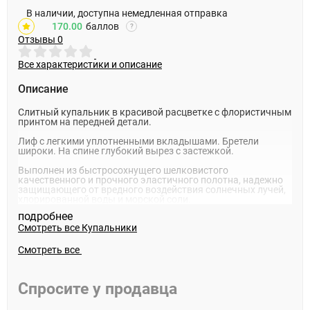
В наличии, доступна немедленная отправка
170.00
баллов
?
Отзывы
0
Все характеристики и описание
Описание
Слитный купальник в красивой расцветке с флористичным
принтом на передней детали.
Лиф с легкими уплотненными вкладышами. Бретели
широки. На спине глубокий вырез с застежкой.
Выполнен из быстросохнущего шелковистого
качественного и прочного эластичного полотна, надежно
защищающего от вредного воздействия солнечных лучей,
хлорированной воды и морской соли.
подробнее
Смотреть все
Купальники
Смотреть все
Спросите у продавца