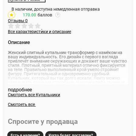
В наличии, доступна немедленная отправка
170.00
баллов
?
Отзывы
0
Все характеристики и описание
Описание
Женский слитный купальник-трансформер с намёком на
вашу индивидуальность. Его дизайн с первого взгляда
привлечёт внимание окружающих и докажет ваше чувство
стиля. Плотный, приятный материал отлично фиксируется
на теле. Правильно выполненный крой умело стройнит
фигуру. Притягательный и одновременно удобный.
Купальник, который вы так долго искали. Ленту можно
завязывать разными способами. Чашечки лифа съемные.
подробнее
Смотреть все
Купальники
Смотреть все
Спросите у продавца
Есть в наличии?
Когда будет доставлен?