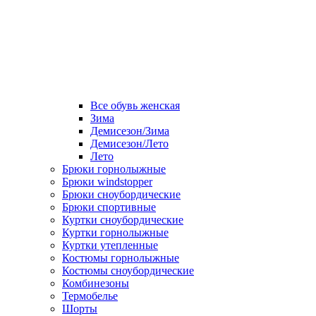
Все обувь женская
Зима
Демисезон/Зима
Демисезон/Лето
Лето
Брюки горнолыжные
Брюки windstopper
Брюки сноубордические
Брюки спортивные
Куртки сноубордические
Куртки горнолыжные
Куртки утепленные
Костюмы горнолыжные
Костюмы сноубордические
Комбинезоны
Термобелье
Шорты