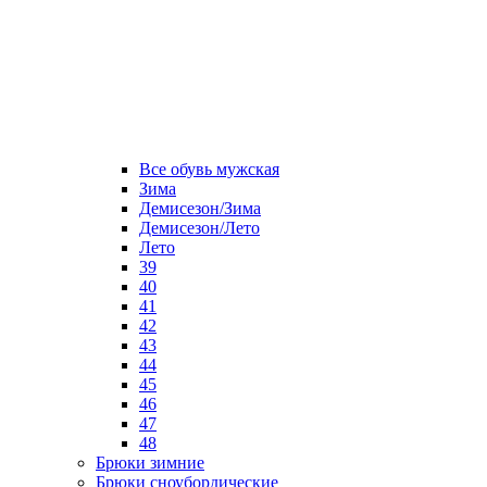
Все обувь мужская
Зима
Демисезон/Зима
Демисезон/Лето
Лето
39
40
41
42
43
44
45
46
47
48
Брюки зимние
Брюки сноубордические