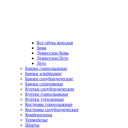
Все обувь женская
Зима
Демисезон/Зима
Демисезон/Лето
Лето
Брюки горнолыжные
Брюки windstopper
Брюки сноубордические
Брюки спортивные
Куртки сноубордические
Куртки горнолыжные
Куртки утепленные
Костюмы горнолыжные
Костюмы сноубордические
Комбинезоны
Термобелье
Шорты