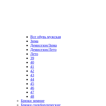
Все обувь мужская
Зима
Демисезон/Зима
Демисезон/Лето
Лето
39
40
41
42
43
44
45
46
47
48
Брюки зимние
Брюки сноубордические