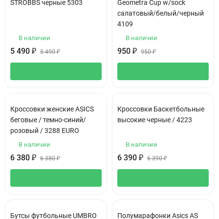
STROBBS черные 5303
Geometra Cup w/sock
салатовый/белый/черный
4109
В наличии
В наличии
5 490
₽
950
₽
5 490
₽
950
₽
Кроссовки женские ASICS
Кроссовки Баскетбольные
беговые / темно-синий/
высокие черные / 4223
розовый / 3288 EURO
В наличии
В наличии
6 380
₽
6 390
₽
6 380
₽
6 390
₽
Бутсы футбольные UMBRO
Полумарафонки Asics АS