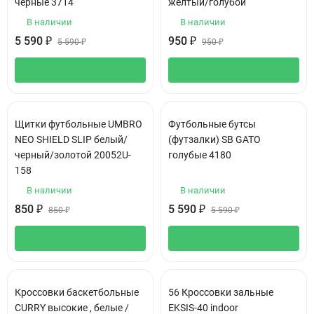
черные 3714
желтый/голубой
В наличии
В наличии
5 590
₽
950
₽
5 590
₽
950
₽
Щитки футбольные UMBRO
Футбольные бутсы
NEO SHIELD SLIP белый/
(футзалки) SB GATO
черный/золотой 20052U-
голубые 4180
158
В наличии
В наличии
850
₽
5 590
₽
850
₽
5 590
₽
Кроссовки баскетбольные
56 Кроссовки зальные
CURRY высокие , белые /
EKSIS-40 indoor