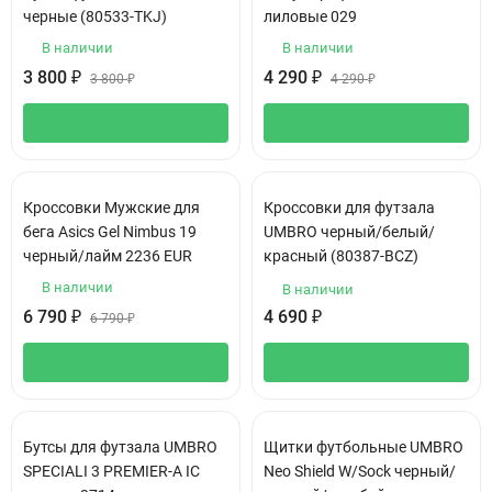
черные (80533-TKJ)
лиловые 029
В наличии
В наличии
3 800
₽
4 290
₽
3 800
₽
4 290
₽
Кроссовки Мужские для
Кроссовки для футзала
бега Asics Gel Nimbus 19
UMBRO черный/белый/
черный/лайм 2236 EUR
красный (80387-BCZ)
В наличии
В наличии
6 790
₽
4 690
₽
6 790
₽
Бутсы для футзала UMBRO
Щитки футбольные UMBRO
SPECIALI 3 PREMIER-A IC
Neo Shield W/Sock черный/