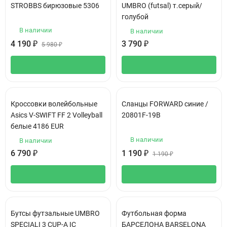
STROBBS бирюзовые 5306
UMBRO (futsal) т.серый/
голубой
В наличии
В наличии
4 190
₽
3 790
₽
5 980
₽
Кроссовки волейбольные
Сланцы FORWARD синие /
Asics V-SWIFT FF 2 Volleyball
20801F-19B
белые 4186 EUR
В наличии
В наличии
6 790
₽
1 190
₽
1 190
₽
Бутсы футзальные UMBRO
Футбольная форма
SPECIALI 3 CUP-A IC
БАРСЕЛОНА BARSELONA