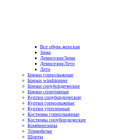
Все обувь женская
Зима
Демисезон/Зима
Демисезон/Лето
Лето
Брюки горнолыжные
Брюки windstopper
Брюки сноубордические
Брюки спортивные
Куртки сноубордические
Куртки горнолыжные
Куртки утепленные
Костюмы горнолыжные
Костюмы сноубордические
Комбинезоны
Термобелье
Шорты