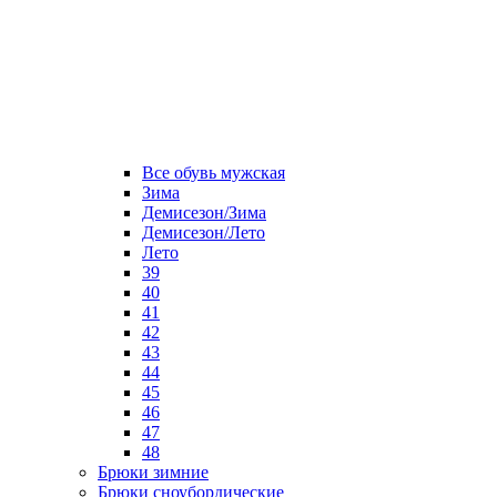
Все обувь мужская
Зима
Демисезон/Зима
Демисезон/Лето
Лето
39
40
41
42
43
44
45
46
47
48
Брюки зимние
Брюки сноубордические