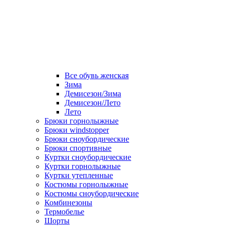
Все обувь женская
Зима
Демисезон/Зима
Демисезон/Лето
Лето
Брюки горнолыжные
Брюки windstopper
Брюки сноубордические
Брюки спортивные
Куртки сноубордические
Куртки горнолыжные
Куртки утепленные
Костюмы горнолыжные
Костюмы сноубордические
Комбинезоны
Термобелье
Шорты