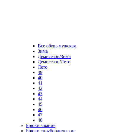
Все обувь мужская
Зима
Демисезон/Зима
Демисезон/Лето
Лето
39
40
41
42
43
44
45
46
47
48
Брюки зимние
Брюки сноубордические