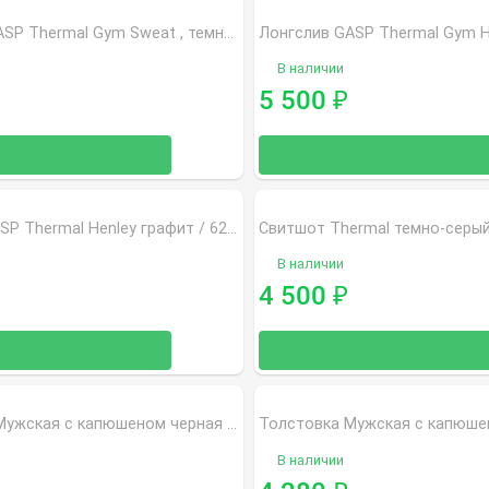
Лонгслив GASP Thermal Gym Sweat , темно-синяя / 6257
В наличии
5 500
₽
Свитшот GASP Thermal Henley графит / 6214
Свитшот Thermal темно-серый
В наличии
4 500
₽
Толстовка Мужская с капюшеном черная / 6146
В наличии