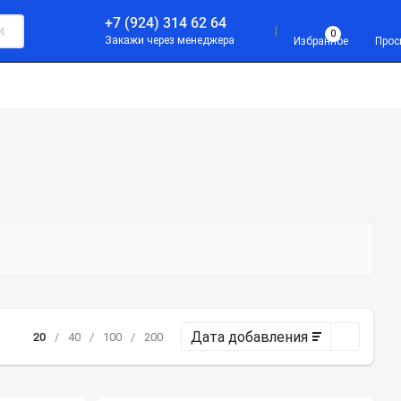
+7 (924) 314 62 64
и
0
Закажи через менеджера
Избранное
Прос
С И БОДИБИЛДИНГ
СПОРТ
АКСЕССУАРЫ
Дата добавления
20
/
40
/
100
/
200