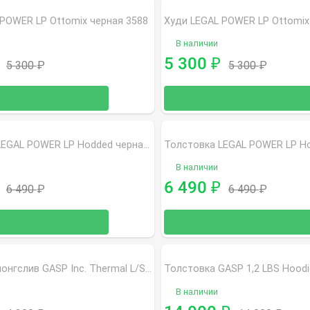
 POWER LP Ottomix черная 3588
Худи LEGAL POWER LP Ottomix
В наличии
5 300
₽
5 300
₽
5 300
₽
Толстовка LEGAL POWER LP Hodded черная 3291
В наличии
6 490
₽
6 490
₽
6 490
₽
Толстовка лонгслив GASP Inc. Thermal L/S , белая (220628-001)
В наличии