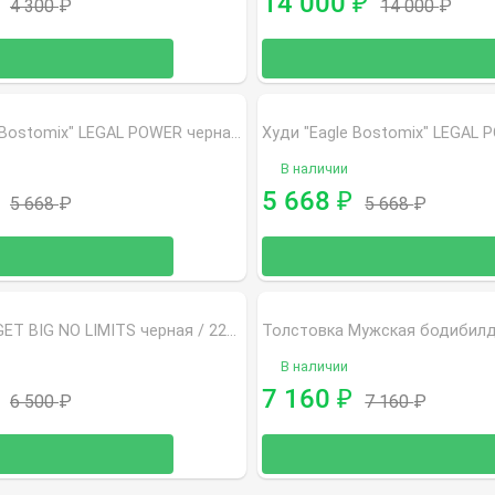
14 000
₽
4 300
₽
14 000
₽
Худи "Eagle Bostomix" LEGAL POWER черная 2873
В наличии
5 668
₽
5 668
₽
5 668
₽
Толстовка GET BIG NO LIMITS черная / 2287
В наличии
7 160
₽
6 500
₽
7 160
₽