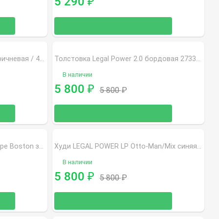
5 290
₽
Толстовка GET BIG светло-коричневая / 4080
Толстовка Legal Power 2.0 бордовая 2733-864 18
В наличии
5 800
₽
5 800
₽
Худи LEGAL POWER LP Landscape Boston зеленая (4222-864/405 06)
Худи LEGAL POWER LP Otto-Man/Mix синяя 3587
В наличии
5 800
₽
5 800
₽