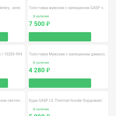
Лонгслив GASP Thermal Gym Henley , зеленая / 6258
Толстовка мужская с капюшеном GASP черная / 220708-999
В наличии
7 500
₽
 / 15255-994
Толстовка Мужская с капюшеном джинсовый / 5578
В наличии
4 280
₽
Толстовка Мужская с капюшеном светло-серая / 6147
Худи GASP LS Thermal Hoodie бордовая/ 220733
В наличии