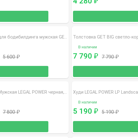
4 280
₽
Толстовка для бодибилдинга мужская GET BIG темно-синяя 3517
В наличии
7 790
₽
5 600
₽
7 790
₽
Толстовка Мужская LEGAL POWER черная, 4016-899 01
В наличии
5 190
₽
7 800
₽
5 190
₽