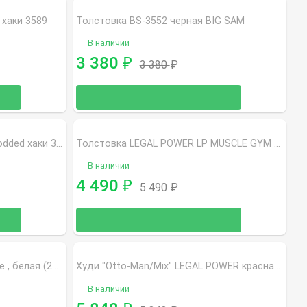
 хаки 3589
Толстовка BS-3552 черная BIG SAM
В наличии
3 380
₽
3 380
₽
Толстовка LEGAL POWER LP Hodded хаки 3292
Толстовка LEGAL POWER LP MUSCLE GYM COLOGNE черная (50677-864 01)
В наличии
4 490
₽
5 490
₽
Толстовка GASP 1,2 LBS Hoodie , белая (220449-001)
Худи "Otto-Man/Mix" LEGAL POWER красная 2875
В наличии