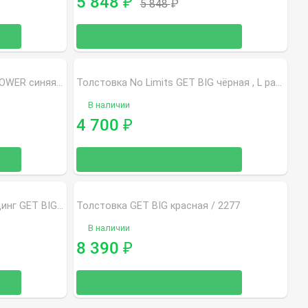
5 848
₽
5 848
₽
Худи "Eagle Bostomix" LEGAL POWER синяя 2874
Толстовка No Limits GET BIG чёрная , L размер Последняя !!! 29114
В наличии
4 700
₽
Толстовка Мужская бодибилдинг GET BIG черная 3614
Толстовка GET BIG красная / 2277
В наличии
8 390
₽