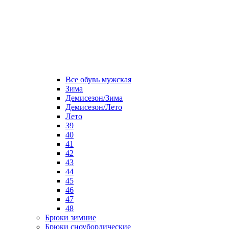
Все обувь мужская
Зима
Демисезон/Зима
Демисезон/Лето
Лето
39
40
41
42
43
44
45
46
47
48
Брюки зимние
Брюки сноубордические