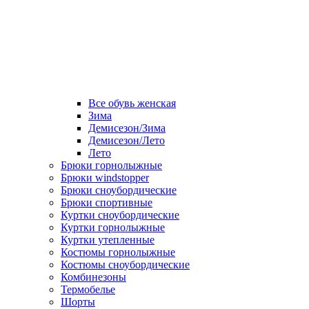
Все обувь женская
Зима
Демисезон/Зима
Демисезон/Лето
Лето
Брюки горнолыжные
Брюки windstopper
Брюки сноубордические
Брюки спортивные
Куртки сноубордические
Куртки горнолыжные
Куртки утепленные
Костюмы горнолыжные
Костюмы сноубордические
Комбинезоны
Термобелье
Шорты